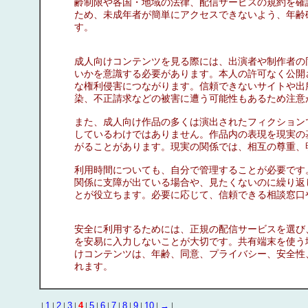
齢制限や各国・地域の法律、配信サービスの規約を確
ため、未成年者が簡単にアクセスできないよう、年齢
す。
成人向けコンテンツを見る際には、出演者や制作者の
いかを意識する必要があります。本人の許可なく公開
な権利侵害につながります。信頼できないサイトや出
染、不正請求などの被害に遭う可能性もあるため注意
また、成人向け作品の多くは演出されたフィクション
しているわけではありません。作品内の表現を現実の
がることがあります。現実の関係では、相互の尊重、
利用時間についても、自分で管理することが必要です
関係に支障が出ている場合や、見たくないのに繰り返
とが役立ちます。必要に応じて、信頼できる相談窓口
安全に利用するためには、正規の配信サービスを選び
を安易に入力しないことが大切です。共有端末を使う
けコンテンツは、年齢、同意、プライバシー、安全性
れます。
|
1
|
2
|
3
|
4
|
5
|
6
|
7
|
8
|
9
|
10
|
→
|