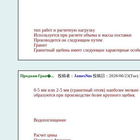
тип работ и расчетную нагрузку
Используется при расчете объема и массы поставки
Производится он следующим путем:
Гранит
Гранитный щебень имеет следующие характерные особ
Продажи Гран�...
投稿者：
JamesNus
投稿日：2026/06/23(Tue) 
0-5 мм или 2-5 мм (гранитный отсев) наиболее мелкие
образуются при производстве более крупного щебня;
Водопоглощение
Расчет цены