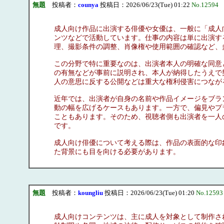
無題
投稿者：
counya
投稿日：2026/06/23(Tue) 01:22
No.12594
成人向け作品に出演する俳優や女優は、一般に「成人
ンツなどで活動しています。仕事の内容は単に出演す
理、撮影条件の調整、肖像権や使用範囲の確認など、
この分野で特に重要なのは、出演者本人の明確な同意
の有無などが事前に説明され、本人が納得したうえで
人の意思に反する公開などは重大な権利侵害につなが
近年では、出演者が自身の名前や作品イメージをブラ
動の幅を広げるケースもあります。一方で、偏見やプ
こともあります。そのため、視聴者側も出演者を一人
です。
成人向け俳優について考える際は、作品の表面的な印
た背景にも目を向ける必要があります。
無題
投稿者：
koungliu
投稿日：2026/06/23(Tue) 01:20
No.12593
成人向けコンテンツは、主に成人を対象として制作さ