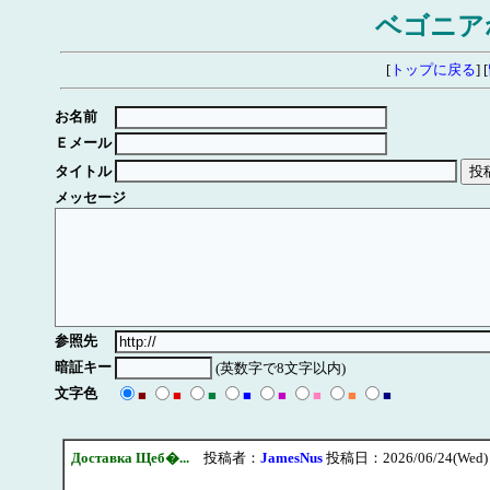
ベゴニア
[
トップに戻る
] [
お名前
Ｅメール
タイトル
メッセージ
参照先
暗証キー
(英数字で8文字以内)
文字色
■
■
■
■
■
■
■
■
Доставка Щеб�...
投稿者：
JamesNus
投稿日：2026/06/24(Wed) 