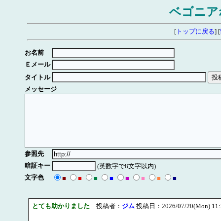
ベゴニア
[
トップに戻る
] [
お名前
Ｅメール
タイトル
メッセージ
参照先
暗証キー
(英数字で8文字以内)
文字色
■
■
■
■
■
■
■
■
とても助かりました
投稿者：
ジム
投稿日：2026/07/20(Mon) 11