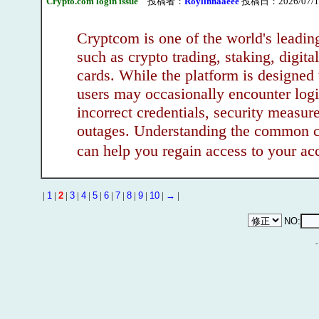
Crypto.com login issue
投稿者：
Roylinnaaeee
投稿日：2026/07/13
Cryptcom is one of the world's leading
such as crypto trading, staking, digit
cards. While the platform is designed
users may occasionally encounter logi
incorrect credentials, security measur
outages. Understanding the common c
can help you regain access to your
|
1
|
2
|
3
|
4
|
5
|
6
|
7
|
8
|
9
|
10
|
→
|
NO: