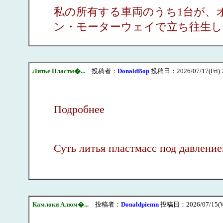
私の所有する車両のうち1台が、
ン・モーターウェイで立ち往生し
Литье Пластм�...
投稿者：
DonaldBop
投稿日：2026/07/17(Fri) 
Подробнее
Суть литья пластмасс под давлени
Камлоки Алюм�...
投稿者：
Donaldpiemn
投稿日：2026/07/15(We