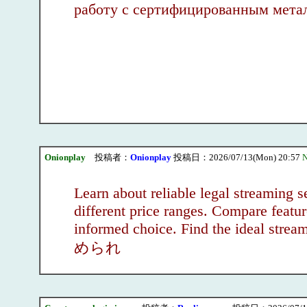
работу с сертифицированным мета
Onionplay
投稿者：
Onionplay
投稿日：2026/07/13(Mon) 20:57
N
Learn about reliable legal streaming 
different price ranges. Compare featur
informed choice. Find the ideal strea
められ