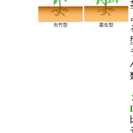
矢竹型
叢生型