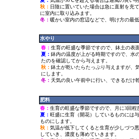
夏：
気温が30℃を超える場合は通風の良い
秋：
日陰に置いていた場合は急に直射を充
に室内に取り込みます。
冬：
暖かい室内の窓辺などで、明け方の最低
水やり
春：
生育の旺盛な季節ですので、鉢土の表
夏：
鉢内の温度が上がる時期ですので、水
たのを確認してから与えます。
秋：
鉢土が乾いたらたっぷり与えますが、
にします。
冬：
天気の良い午前中に行い、できるだけ
肥料
春：
生育の旺盛な季節ですので、月に3回程
夏：
旺盛に生育（開花）しているものには
ものにします。
秋：
気温が低下してくると生育が少しづつ
していき、濃度も薄めていきます。