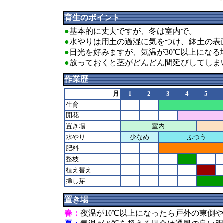
育生のポイント
●
基本的に丈夫ですが、冬は室内で。
●
水やりは用土の過湿に気をつけ、鉢土の表
●
日光を好みますが、気温が30℃以上にな
●
放っておくと茎がどんどん間延びしてしま
作業歴
月
1
2
3
4
5
生育
開花
置き場
室内
水やり
少なめ
ふつう
肥料
整枝
植え替え
挿し芽
置き場
春：
夜温が10℃以上になったら戸外の東側