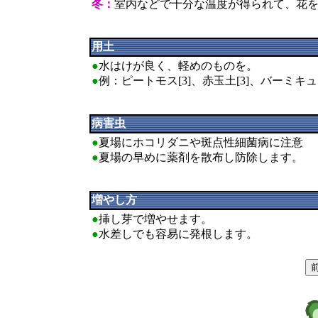
冬：
室内などで十分な温度が得られて、花
用土
●
水はけが良く、軽めのものを。
●
例：ピートモス[3]、赤玉土[3]、バーミキュラ
病害虫
●
夏場にホコリダニや斑点性細菌病に注意
●
夏場の早めに薬剤を散布し防除します。
増やし方
●
挿し芽で増やせます。
●
水差しでも容易に発根します。