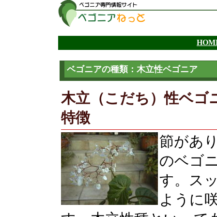
ベゴニアの種類：木立性ベゴニア
木立（こだち）性ベゴニア[Ers
特徴
節があ
のベゴ
す。ス
ように