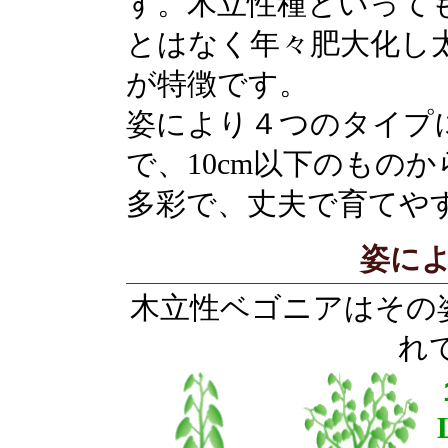
す。木立性種といって
とはなく年々肥大化し
が特徴です。
姿により４つのタイプ
で、10cm以下のもの
多彩で、丈夫で育てや
姿によ
木立性ベゴニアはその
れ