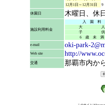
12月1日～12月31日
9
木曜日、休
休園日
入 園 料
大 人
施設利用料金
子 供
6 歳 未 満
oki-park-2@m
e-mail
http://www.oc
Web site
那覇市内か
交通
このサイトはInterne