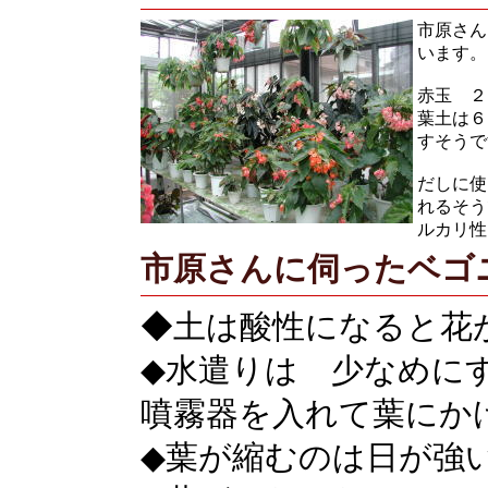
市原さん
います。
赤玉 
葉土は６
すそうで
だしに使
れるそう
ルカリ性
市原さんに伺ったベゴ
◆土は酸性になると花
◆水遣りは 少なめに
噴霧器を入れて葉にか
◆葉が縮むのは日が強