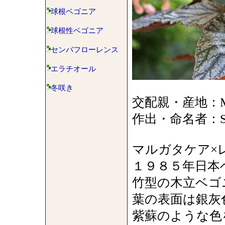
球根ベゴニア
球根性ベゴニア
センパフローレンス
エラチオール
冬咲き
交配親・産地：Margar
作出・命名者：Shi
マルガタケア×
１９８５年日本
竹型の木立ベゴ
葉の表面は銀灰
紫蘇のような色