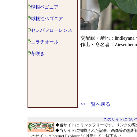
球根ベゴニア
球根性ベゴニア
センパフローレンス
交配親・産地：lindleyana * 
エラチオール
作出・命名者：Ziesenhenn
冬咲き
>>一覧へ戻る
このサイトについ
◆当サイトは
.
リンクフリーです。リンクの際
◆当サイトに掲載された記事、画像等の無断
このサイトはInternet Explorer 5.0以降にてご覧下さい。