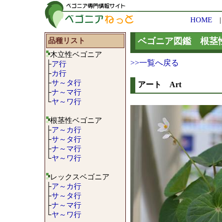
HOME
品種リスト
ベゴニア図鑑 根茎
木立性ベゴニア
>>一覧へ戻る
├
ア行
├
カ行
├
サ～タ行
アート Art
├
ナ～マ行
└
ヤ～ワ行
根茎性ベゴニア
├
ア～カ行
├
サ～タ行
├
ナ～マ行
└
ヤ～ワ行
レックスベゴニア
├
ア～カ行
├
サ～タ行
├
ナ～マ行
└
ヤ～ワ行