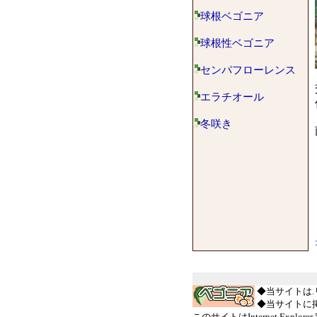
球根ベゴニア
球根性ベゴニア
センパフローレンス
エラチオール
冬咲き
◆当サイトは
.
◆当サイトに
このサイトはInternet Explo