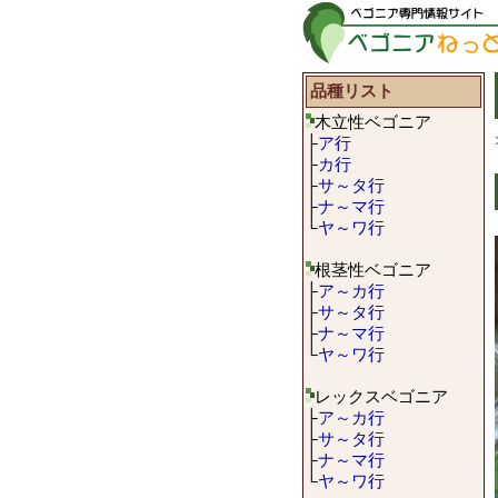
品種リスト
木立性ベゴニア
├
ア行
├
カ行
├
サ～タ行
├
ナ～マ行
└
ヤ～ワ行
根茎性ベゴニア
├
ア～カ行
├
サ～タ行
├
ナ～マ行
└
ヤ～ワ行
レックスベゴニア
├
ア～カ行
├
サ～タ行
├
ナ～マ行
└
ヤ～ワ行