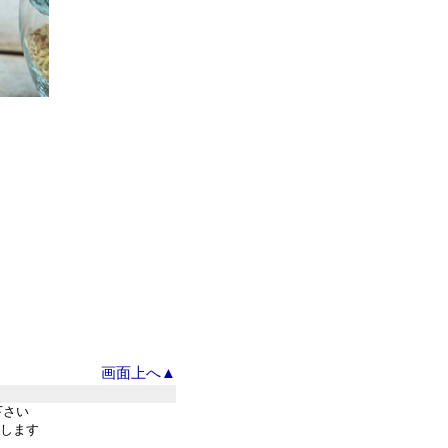
画面上へ▲
下さい
します