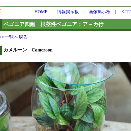
HOME
|
情報掲示板
|
画像掲示板
|
ベゴ
ベゴニア図鑑 根茎性ベゴニア：ア～カ行
>>一覧へ戻る
カメルーン Cameroon