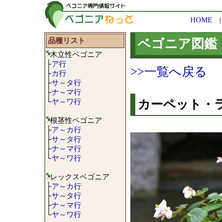
HOME
品種リスト
ベゴニア図鑑
木立性ベゴニア
├
ア行
>>一覧へ戻る
├
カ行
├
サ～タ行
├
ナ～マ行
└
ヤ～ワ行
カーペット・ライト･
根茎性ベゴニア
├
ア～カ行
├
サ～タ行
├
ナ～マ行
└
ヤ～ワ行
レックスベゴニア
├
ア～カ行
├
サ～タ行
├
ナ～マ行
└
ヤ～ワ行