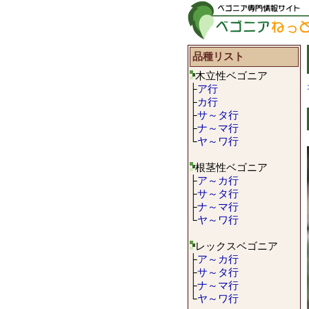
品種リスト
木立性ベゴニア
├
ア行
├
カ行
├
サ～タ行
├
ナ～マ行
└
ヤ～ワ行
根茎性ベゴニア
├
ア～カ行
├
サ～タ行
├
ナ～マ行
└
ヤ～ワ行
レックスベゴニア
├
ア～カ行
├
サ～タ行
├
ナ～マ行
└
ヤ～ワ行