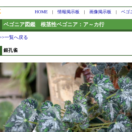
HOME
|
情報掲示板
|
画像掲示板
|
ベゴ
ベゴニア図鑑 根茎性ベゴニア：ア～カ行
>>一覧へ戻る
銀孔雀