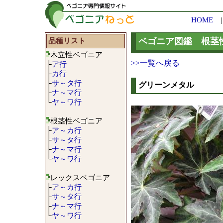
HOME
品種リスト
ベゴニア図鑑 根茎
木立性ベゴニア
>>一覧へ戻る
├
ア行
├
カ行
├
サ～タ行
グリーンメタル
├
ナ～マ行
└
ヤ～ワ行
根茎性ベゴニア
├
ア～カ行
├
サ～タ行
├
ナ～マ行
└
ヤ～ワ行
レックスベゴニア
├
ア～カ行
├
サ～タ行
├
ナ～マ行
└
ヤ～ワ行