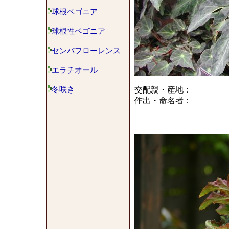
球根ベゴニア
球根性ベゴニア
センパフローレンス
エラチオール
冬咲き
交配親・産地：
作出・命名者：