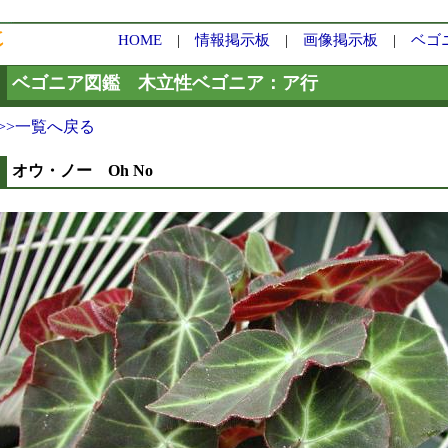
HOME
|
情報掲示板
|
画像掲示板
|
ベゴ
ベゴニア図鑑 木立性ベゴニア：ア行
>>一覧へ戻る
オウ・ノー Oh No