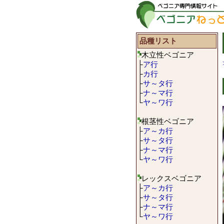
品種リスト
木立性ベゴニア
├
ア行
├
カ行
├
サ～タ行
├
ナ～マ行
└
ヤ～ワ行
根茎性ベゴニア
├
ア～カ行
├
サ～タ行
├
ナ～マ行
└
ヤ～ワ行
レックスベゴニア
├
ア～カ行
├
サ～タ行
├
ナ～マ行
└
ヤ～ワ行