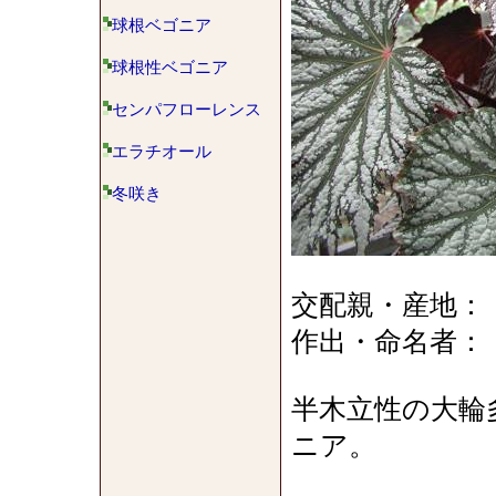
球根ベゴニア
球根性ベゴニア
センパフローレンス
エラチオール
冬咲き
交配親・産地：
作出・命名者：
半木立性の大輪
ニア。