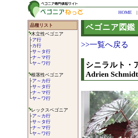
HOME
品種リスト
ベゴニア図鑑
木立性ベゴニア
├
ア行
>>一覧へ戻る
├
カ行
├
サ～タ行
├
ナ～マ行
└
ヤ～ワ行
シニラルト・アド
Adrien Schmidt
根茎性ベゴニア
├
ア～カ行
├
サ～タ行
├
ナ～マ行
└
ヤ～ワ行
レックスベゴニア
├
ア～カ行
├
サ～タ行
├
ナ～マ行
└
ヤ～ワ行