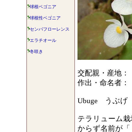
球根ベゴニア
球根性ベゴニア
センパフローレンス
エラチオール
冬咲き
交配親・産地：
作出・命名者：
Ubuge うぶげ（産毛）
テラリューム栽
からず名前が「