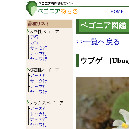
HOME
品種リスト
ベゴニア図鑑
木立性ベゴニア
├
ア行
>>一覧へ戻る
├
カ行
├
サ～タ行
├
ナ～マ行
└
ヤ～ワ行
ウブゲ [Ubug
根茎性ベゴニア
├
ア～カ行
├
サ～タ行
├
ナ～マ行
└
ヤ～ワ行
レックスベゴニア
├
ア～カ行
├
サ～タ行
├
ナ～マ行
└
ヤ～ワ行