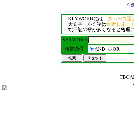
△
・KEYWORDには、
スペース区
・大文字・小文字は
判断しませ
・絵日記の数が多くなると処理
KEYWORD
検索条件
AND
OR
TBOARD
-