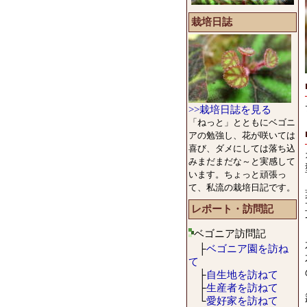
栽培日誌
>>栽培日誌を見る
「ねっと」とともにベゴニ
アの勉強し、花が咲いては
喜び、ダメにしては落ち込
みまだまだな～と実感して
います。ちょっと頑張っ
て、私流の栽培日記です。
レポート・訪問記
ベゴニア訪問記
├
ベゴニア園を訪ね
て
├
自生地を訪ねて
├
生産者を訪ねて
└
愛好家を訪ねて