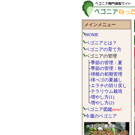
メインメニュー
HOME
ベゴニアとは？
ベゴニアの育て方
ベゴニアの管理
├
季節の管理：夏
├
季節の管理：秋
├
球根の初期管理
├
球べゴの夏越し
├
エラチの切り戻し
├
テラリウム栽培
├
増やし方(1)
└
増やし方(2)
ベゴニア図鑑
new!
今週のベゴニア