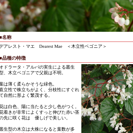
■名称
デアレスト・マエ Dearest Mae ＜木立性ベゴニア＞
■品種の特徴
オドラータ・アルパの実生による叢生
型、木立ベゴニアで父親は不明。
葉は薄く柔らかそうな緑色。
直立性で株立ちがよく、分枝性にすぐれ
て自然に形よく繁茂する。
花は白色、陽に当たると少し色がつく。
花着きが非常によくすっと伸びた赤い茎
の先に咲く花は 優しげで美しい。
叢生型の木立は大株になると葉数が多