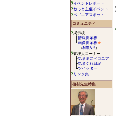
イベントレポート
ねっと主催イベント
ベゴニアスポット
コミュニティ
掲示板
├
情報掲示板
└
画像掲示板
★
(
利用方法
)
管理人コーナー
├
気ままにベゴニア
├
気まぐれ日記
└
ツイッター
リンク集
植村先生特集