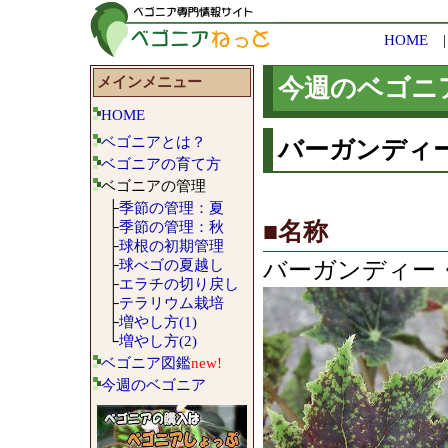
HOME
メインメニュー
今週のベゴニ
HOME
ベゴニアとは？
バーガンディー・
ベゴニアの育て方
ベゴニアの管理
├
季節の管理：夏
├
季節の管理：秋
■名称
├
球根の初期管理
├
球べゴの夏越し
バーガンディー・ベル
├
エラチの切り戻し
├
テラリウム栽培
├
増やし方(1)
└
増やし方(2)
ベゴニア図鑑
new!
今週のベゴニア