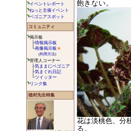
飽きない。
イベントレポート
ねっと主催イベント
ベゴニアスポット
コミュニティ
掲示板
├
情報掲示板
└
画像掲示板
★
(
利用方法
)
管理人コーナー
├
気ままにベゴニア
├
気まぐれ日記
└
ツイッター
リンク集
植村先生特集
花は淡桃色、分
る。