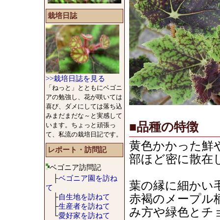
栽培日誌
>>栽培日誌を見る
「ねっと」とともにベゴニ
アの勉強し、花が咲いては
喜び、ダメにしては落ち込
みまだまだな～と実感して
■品種の特徴
います。ちょっと頑張っ
て、私流の栽培日記です。
黄色かかった鮮
レポート・訪問記
部ほど密に散在
ベゴニア訪問記
├
ベゴニア園を訪ね
葉の縁に細かい
て
├
自生地を訪ねて
赤褐のメープル
├
生産者を訪ねて
み方や緑色とチ
└
愛好家を訪ねて