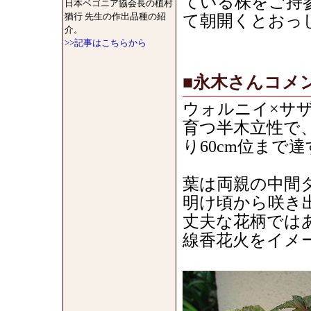
ている株をご持
日本ベゴニア協会長の植村
猶行 先生の作出品種の紹
て朝開くとおっ
介。
>>記事はこちらから
■永木さんコメ
ウォルニイ×サ
育つ半木立性で
り60cm位まで
葉は両親の中間
明け頃から咲き
丈夫な花柄では
線香花火をイメ