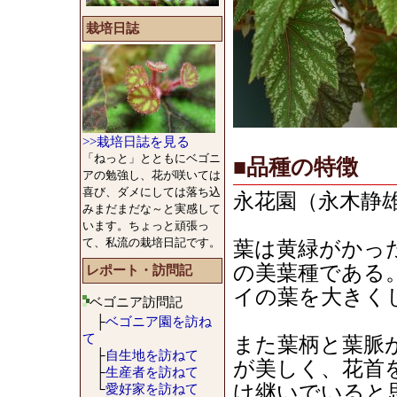
栽培日誌
>>栽培日誌を見る
「ねっと」とともにベゴニ
■品種の特徴
アの勉強し、花が咲いては
喜び、ダメにしては落ち込
永花園（永木静
みまだまだな～と実感して
います。ちょっと頑張っ
て、私流の栽培日記です。
葉は黄緑がかっ
の美葉種である
レポート・訪問記
イの葉を大きく
ベゴニア訪問記
├
ベゴニア園を訪ね
て
また葉柄と葉脈
├
自生地を訪ねて
が美しく、花首
├
生産者を訪ねて
└
愛好家を訪ねて
け継いでいると