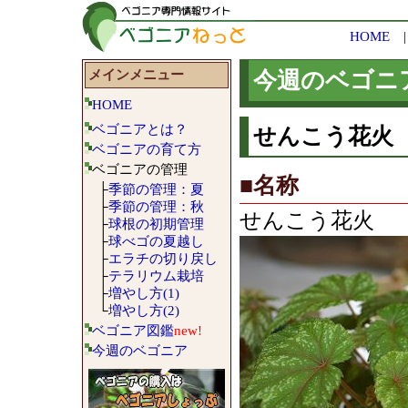
HOME
メインメニュー
今週のベゴニ
HOME
ベゴニアとは？
せんこう花火 （2
ベゴニアの育て方
ベゴニアの管理
■名称
├
季節の管理：夏
├
季節の管理：秋
せんこう花火
├
球根の初期管理
├
球べゴの夏越し
├
エラチの切り戻し
├
テラリウム栽培
├
増やし方(1)
└
増やし方(2)
ベゴニア図鑑
new!
今週のベゴニア