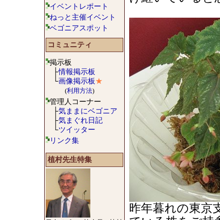
イベントレポート
ねっと主催イベント
ベゴニアスポット
コミュニティ
掲示板
├
情報掲示板
└
画像掲示板
★
(
利用方法
)
管理人コーナー
├
気ままにベゴニア
├
気まぐれ日記
└
ツイッター
リンク集
植村先生特集
昨年暮れの東京