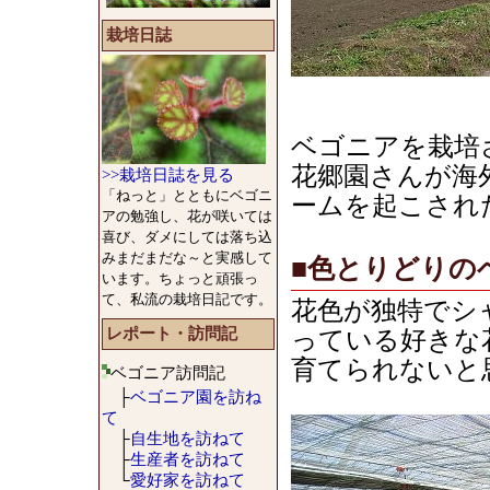
栽培日誌
ベゴニアを栽培
花郷園さんが海
>>栽培日誌を見る
「ねっと」とともにベゴニ
ームを起こされ
アの勉強し、花が咲いては
喜び、ダメにしては落ち込
みまだまだな～と実感して
■色とりどりの
います。ちょっと頑張っ
て、私流の栽培日記です。
花色が独特でシ
レポート・訪問記
っている好きな
育てられないと
ベゴニア訪問記
├
ベゴニア園を訪ね
て
├
自生地を訪ねて
├
生産者を訪ねて
└
愛好家を訪ねて