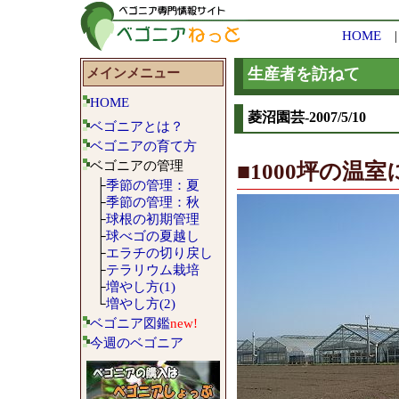
HOME
メインメニュー
生産者を訪ねて
HOME
菱沼園芸-2007/5/10
ベゴニアとは？
ベゴニアの育て方
ベゴニアの管理
■1000坪の温室
├
季節の管理：夏
├
季節の管理：秋
├
球根の初期管理
├
球べゴの夏越し
├
エラチの切り戻し
├
テラリウム栽培
├
増やし方(1)
└
増やし方(2)
ベゴニア図鑑
new!
今週のベゴニア