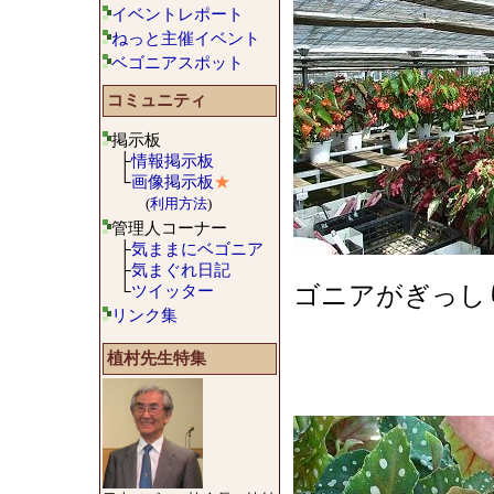
イベントレポート
ねっと主催イベント
ベゴニアスポット
コミュニティ
掲示板
├
情報掲示板
└
画像掲示板
★
(
利用方法
)
管理人コーナー
├
気ままにベゴニア
├
気まぐれ日記
└
ツイッター
ゴニアがぎっし
リンク集
植村先生特集